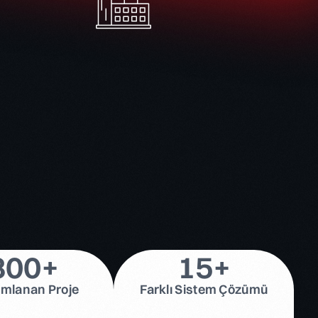
Ajax
8
0
0
+
1
5
+
mlanan Proje
Farklı Sistem Çözümü