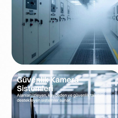
Güvenlik Kamera
Sistemleri
Alanları izleyen, kaydeden ve güvenlik takibini
destekleyen sistemler sunar.