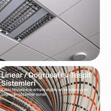
Linear / Doğrusal Isı Tespit
Sistemleri
Kablo boyunca ısı artışını algılayan ve erken uyarı
sağlayan çözümler sunar.