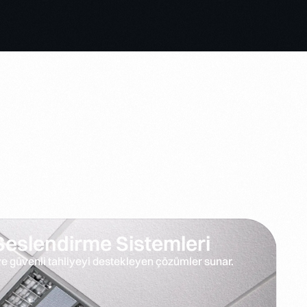
Seslendirme Sistemleri
ve güvenli tahliyeyi destekleyen çözümler sunar.