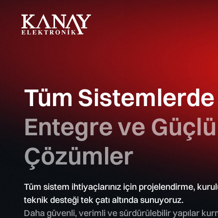
Yangın Algılama ve İhbar
Acil Anon
Tüm Sistemlerde
Sistemleri
Sistemleri
Siemens Cerberus FIT
Bosch
Entegre ve Güçlü
Global Fire Equipment
LDA
Teknim
Honeywell
Çözümler
Tüm sistem ihtiyaçlarınız için projelendirme, kuru
Exproof Yangın ve Gaz Algılama
Linear / D
Sistemleri
Sistemleri
teknik desteği tek çatı altında sunuyoruz.
Daha güvenli, verimli ve sürdürülebilir yapılar kur