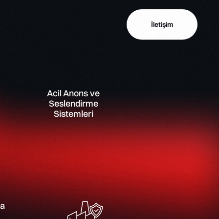
İletişim
leri
Termal Isı ve Yangın Tespit
Sistemleri
Acil Anons ve
Seslendirme
Sistemleri
Hikvision
Dahua
ve
Kablosuz Yangın İhbar Sistemleri
ra
Teknim