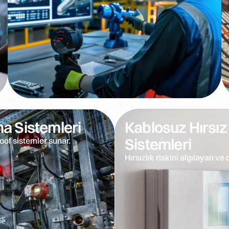
a Sistemleri
Kablosuz Hırsı
Sistemleri
roof sistemler sunar.
Hırsızlık riskini algılayan 