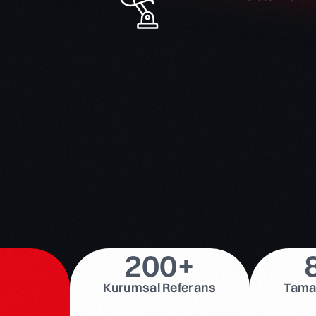
le ProReact
Ajax
Paradox
2
0
0
+
Kurumsal Referans
Tama