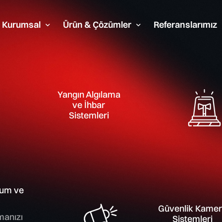
Kurumsal
Ürün & Çözümler
Referanslarımız
Hakkımızda
s ve Seslendirme
Güvenlik Kamera Sistem
Politikalarımız
Yangın Algılama
ve İhbar
Hikvision
Belgelerimiz
Sistemleri
Dahua
Teknik Şartnameler
Bosch
lum ve
oğrusal Isı Tespit
Kablosuz Hırsız Alarm 
Otomasyon Sistemleri
Güvenlik Kame
manızı
Sistemleri