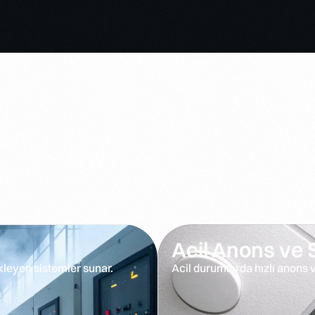
Acil Anons ve 
kleyen sistemler sunar.
Acil durumlarda hızlı anons 