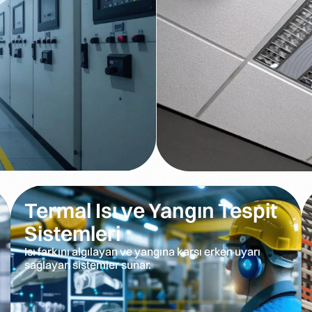
Termal Isı ve Yangın Tespit
Sistemleri
Isı farkını algılayan ve yangına karşı erken uyarı
sağlayan sistemler sunar.