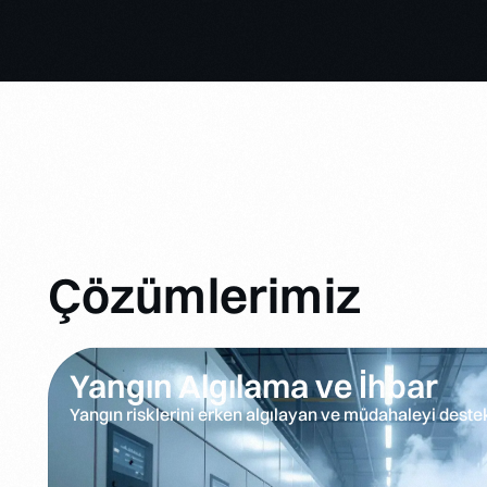
Çözümlerimiz
Yangın Algılama ve İhbar
Yangın risklerini erken algılayan ve müdahaleyi deste