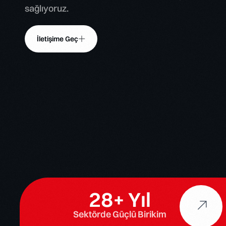
Hochiki
Asenware
Thermocab
sağlıyoruz.
Siemens
Karf & Scoot
CSA
Hanwei
İletişime Geç
2
8
+ Yıl
Sektörde Güçlü Birikim